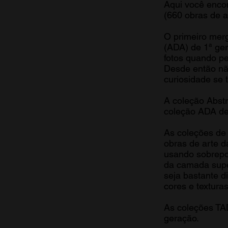
Aqui você encon
(660 obras de a
O primeiro merg
(ADA) de 1ª ger
fotos quando per
Desde então nã
curiosidade se 
A coleção Abstr
coleção ADA de
As coleções de 
obras de arte 
usando sobrepos
da camada super
seja bastante d
cores e textura
As coleções TA
geração.