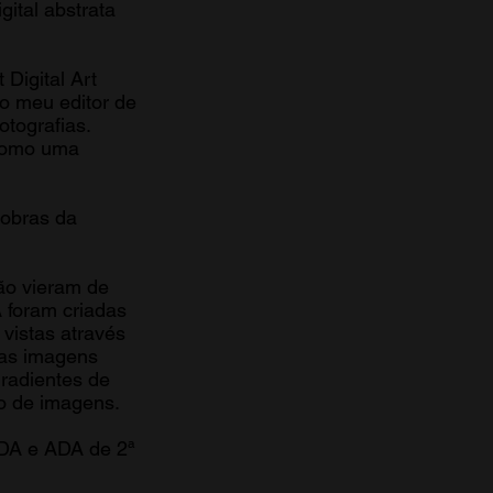
ital abstrata
 Digital Art
do meu editor de
otografias.
 como uma
 obras da
ção vieram de
 foram criadas
vistas através
das imagens
gradientes de
ão de imagens.
ADA e ADA de 2ª