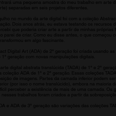
trará uma pequena amostra do meu trabalho em arte dig
rte) separadas em seis projetos diferentes.
ulho no mundo da arte digital foi com a coleção Abstract
ação. Dois anos atrás, eu estava testando os recursos 
cebi que poderia criar arte a partir de minhas próprias f
o parei de criar. Como eu disse antes, o que começou
transformou em algo fascinante.
act Digital Art (ADA) de 2ª geração foi criada usando as
 1ª geração com novas manipulações digitais.
arte digital abstrata translúcida (TADA) de 1ª e 2ª gera
da coleção ADA de 1ª e 2ª geração. Essas coleções TADA
ição de imagens. Partes da camada inferior podem ser 
ior (por isso o nome translúcido), embora na maioria 
ifícil perceber a existência de mais de uma camada. Os 
s nesses trabalhos foram criados a partir da sobreposiç
DA e ADA de 3ª geração são variações das coleções T